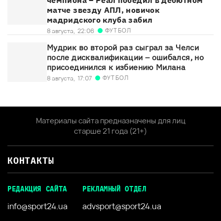
матче звезду АПЛ, новичок
мадридского клуба забил
ФУТБОЛ
8 августа,
22:06
Мудрик во второй раз сыграл за Челси
после дисквалификации – ошибался, но
присоединился к избиению Милана
ФУТБОЛ
8 августа,
17:07
Материалы сайта предназначены для лиц
старше 21 года (21+)
КОНТАКТЫ
РЕДАКЦИЯ САЙТА
РЕКЛАМНЫЙ ОТДЕЛ
info@sport24.ua
advsport@sport24.ua