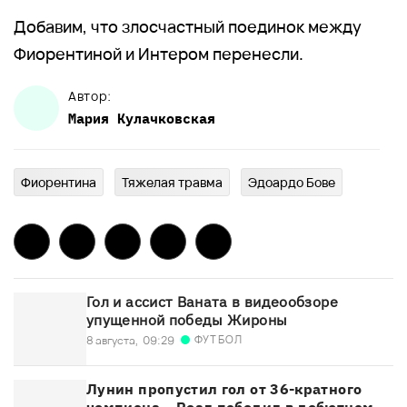
Добавим, что злосчастный поединок между
Фиорентиной и Интером перенесли.
Автор:
Мария
Кулачковская
Фиорентина
Тяжелая травма
Эдоардо Бове
Гол и ассист Ваната в видеообзоре
упущенной победы Жироны
ФУТБОЛ
8 августа,
09:29
Лунин пропустил гол от 36-кратного
чемпиона – Реал победил в дебютном