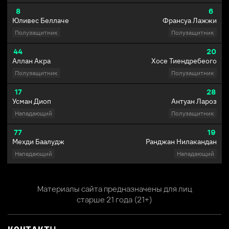
8
6
Юливес Беллаче
Франсуа Лажжи
Полузащитник
Полузащитник
44
20
Аллан Акра
Хосе Тиендребеого
Полузащитник
Полузащитник
17
28
Усман Диоп
Антуан Лароз
Нападающий
Полузащитник
77
19
Мехди Баалудж
Ранджан Нилакандан
Нападающий
Нападающий
Материалы сайта предназначены для лиц
старше 21 года (21+)