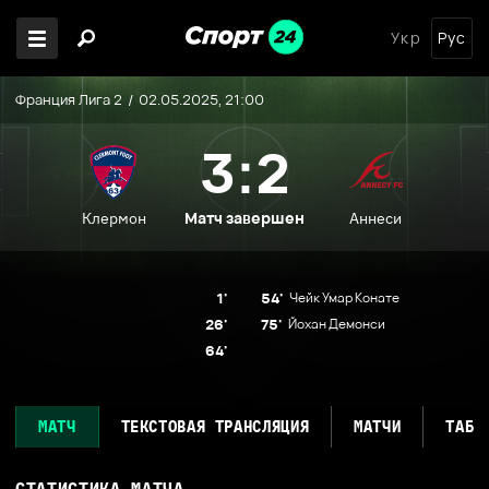
Укр
Рус
Франция Лига 2
02.05.2025, 21:00
3:2
Матч завершен
Клермон
Аннеси
1'
54'
Чейк Умар Конате
26'
75'
Йохан Демонси
64'
МАТЧ
ТЕКСТОВАЯ ТРАНСЛЯЦИЯ
МАТЧИ
ТАБЛ
СТАТИСТИКА МАТЧА