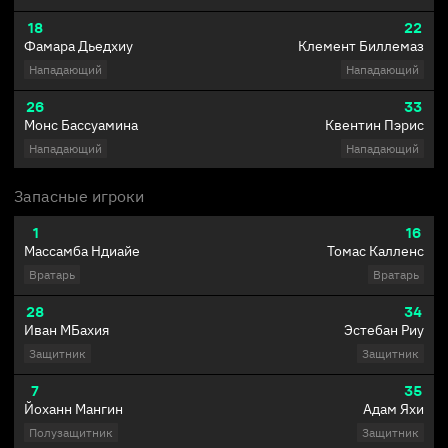
18
22
Фамара Дьедхиу
Клемент Биллемаз
Нападающий
Нападающий
26
33
Монс Бассуамина
Квентин Пэрис
Нападающий
Нападающий
Запасные игроки
1
16
Массамба Ндиайе
Томас Калленс
Вратарь
Вратарь
28
34
Иван МБахия
Эстебан Риу
Защитник
Защитник
7
35
Йоханн Мангин
Адам Яхи
Полузащитник
Защитник