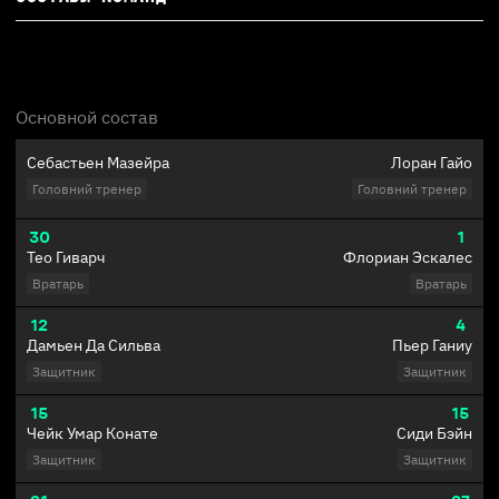
Основной состав
Себастьен Мазейра
Лоран Гайо
Головний тренер
Головний тренер
30
1
Тео Гиварч
Флориан Эскалес
Вратарь
Вратарь
12
4
Дамьен Да Сильва
Пьер Ганиу
Защитник
Защитник
15
15
Чейк Умар Конате
Сиди Бэйн
Защитник
Защитник