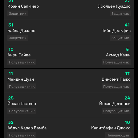
21
27
Йоанн Салмиер
Жюльен Куадио
Защитник
Защитник
31
41
Байла Диалло
Тибо Дельфис
Защитник
Защитник
10
5
Анри Сайве
Ахмед Каши
Полузащитник
Полузащитник
11
17
Мейдин Дуан
Винсент Пажо
Полузащитник
Полузащитник
25
24
Йохан Гастьен
Йохан Демонси
Полузащитник
Полузащитник
32
10
Абдул Кадер Бамба
Капитбафан Джоко
Полузащитник
Нападающий