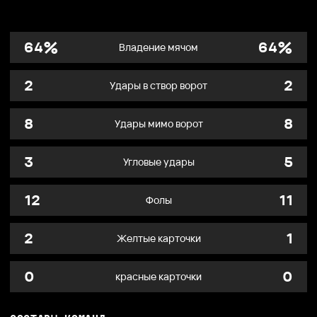
%
%
64
64
Владение мячом
2
2
Удары в створ ворот
8
8
Удары мимо ворот
3
5
Угловые удары
12
11
Фолы
2
1
Желтые карточки
0
0
красные карточки