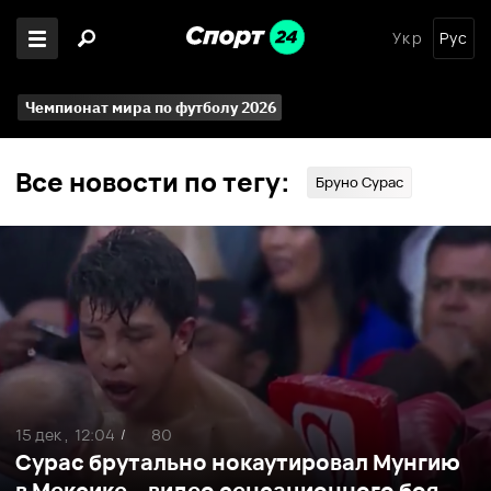
Укр
Рус
Чемпионат мира по футболу 2026
Все новости по тегу:
Бруно Сурас
15 дек ,
12:04
80
/
Сурас брутально нокаутировал Мунгию
в Мексике – видео сенсационного боя