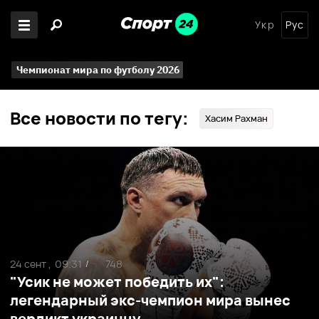
Укр
Рус
Чемпионат мира по футболу 2026
Все новости по тегу:
Хасим Рахман
24 сент ,
09:31
748
/
"Усик не может победить их":
легендарный экс-чемпион мира вынес
вердикт украинцу