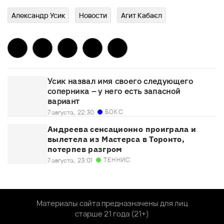
Александр Усик
Новости
Агит Кабаєл
Усик назвал имя своего следующего
соперника – у него есть запасной
вариант
БОКС
7 августа,
22:30
Андреева сенсационно проиграла и
вылетела из Мастерса в Торонто,
потерпев разгром
ТЕННИС
7 августа,
23:01
Материалы сайта предназначены для лиц
старше 21 года (21+)