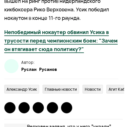
вышел на ринг против нидерландского
кикбоксера Рико Верховена. Усик победил
нокаутом в конце 11-го раунда.
Непобедимый нокаутер обвинил Усика в
трусости перед чемпионским боем: "Зачем
он втягивает сюда политику?"
Автор:
Руслан
Русанов
Александр Усик
Главныe новости
Новости
Агит Каб
Верховен заявил, что у него "украли"