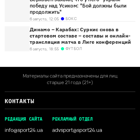
победу над Усиком: "Бой должны были
продолжить"
БОКС
6 августа,
12:05
Динамо – Карабах: Суркис снова в
стартовом составе – составы и онлайн-
трансляция матча в Лиге конференций
ФУТБОЛ
6 августа,
18:55
Материалы сайта предназначены для лиц
старше 21 года (21+)
КОНТАКТЫ
РЕДАКЦИЯ САЙТА
РЕКЛАМНЫЙ ОТДЕЛ
info@sport24.ua
advsport@sport24.ua