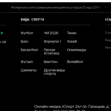
Материалы сайта предназначены для лиц старше 21 года (21+)
ВИДЫ СПОРТА
СС
Футбол
ЧМ 2026
Тенис
О н
ЕЛ
Ред
Бокс
Формула 1
Хокей
4.ua
Рек
Баскетбол
Легкая
Олимпиада
Атлетика
Футзал
Биатлон
Волейбол
Шахматы
Другие виды
спорта
Онлайн-медиа «Спорт 24» пл. Галицкая, д. 1