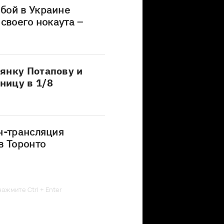
бой в Украине
своего нокаута –
янку Потапову и
ницу в 1/8
н-трансляция
в Торонто
ажмите Ctrl + Enter