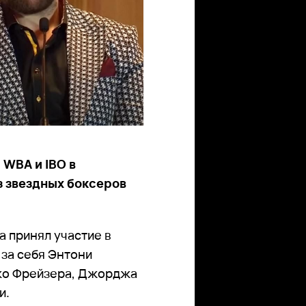
 WBA и IBO в
з звездных боксеров
 принял участие в
 за себя Энтони
жо Фрейзера, Джорджа
и.