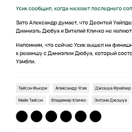
Усик сообщил, когда назовет последнего со
Зато Александр думает, что Деонтей Уайлде
Дианиэль Дюбуа и Виталий Кличко не являют
Напомним, что сейчас Усик вышел на финиш
к реваншу с Даниэлем Дюбуа, который состо
Уэмбли.
Тайсон Фьюри
Александр Усик
Джошуа Фрейзер
Майк Тайсон
Владимир Кличко
Энтони Джошуа