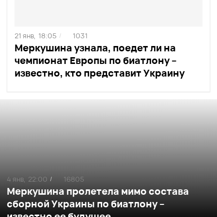
21 янв,
18:05
1031
/
Меркушина узнала, поедет ли на
чемпионат Европы по биатлону –
известно, кто представит Украину
4 янв,
22:00
16805
/
Меркушина пролетела мимо состава
сборной Украины по биатлону –
известно ее будущее