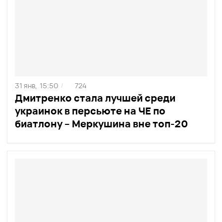
31 янв,
15:50
724
/
Дмитренко стала лучшей среди
украинок в персьюте на ЧЕ по
биатлону – Меркушина вне топ-20