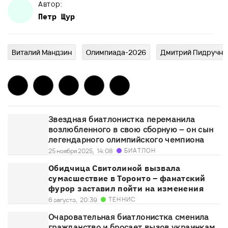
Автор:
Петр
Щур
Виталий Мандзин
Олимпиада-2026
Дмитрий Пидручны
Звездная биатлонистка переманила
возлюбленного в свою сборную – он сын
легендарного олимпийского чемпиона
БИАТЛОН
25 ноября 2025,
14:08
Обидчица Свитолиной вызвала
сумасшествие в Торонто – фанатский
фурор заставил пойти на изменения
ТЕННИС
6 августа,
20:39
Очаровательная биатлонистка сменила
гражданство и бросает вызов украинкам