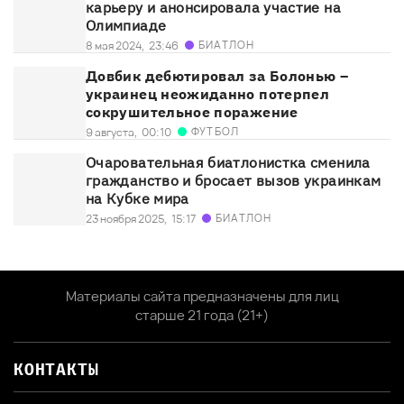
карьеру и анонсировала участие на
Олимпиаде
БИАТЛОН
8 мая 2024,
23:46
Довбик дебютировал за Болонью –
украинец неожиданно потерпел
сокрушительное поражение
ФУТБОЛ
9 августа,
00:10
Очаровательная биатлонистка сменила
гражданство и бросает вызов украинкам
на Кубке мира
БИАТЛОН
23 ноября 2025,
15:17
Материалы сайта предназначены для лиц
старше 21 года (21+)
КОНТАКТЫ