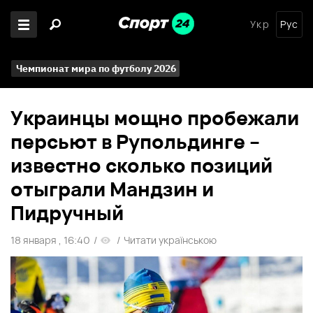
Укр
Рус
Чемпионат мира по футболу 2026
Украинцы мощно пробежали
персьют в Рупольдинге –
известно сколько позиций
отыграли Мандзин и
Пидручный
18 января , 16:40
/
/
Читати українською