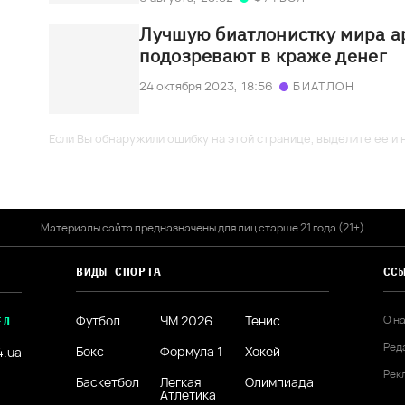
Лучшую биатлонистку мира ар
подозревают в краже денег
24 октября 2023,
18:56
БИАТЛОН
Если Вы обнаружили ошибку на этой странице, выделите ее и н
Материалы сайта предназначены для лиц старше 21 года (21+)
ВИДЫ СПОРТА
СС
Футбол
ЧМ 2026
Тенис
О н
ЕЛ
Ред
Бокс
Формула 1
Хокей
4.ua
Рек
Баскетбол
Легкая
Олимпиада
Атлетика