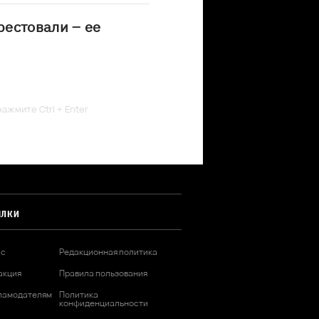
естовали – ее
ажмите Ctrl + Enter
ЫЛКИ
ас
Редакционная политика
акция
Правила пользования
ламодателям
Политика
конфиденциальности