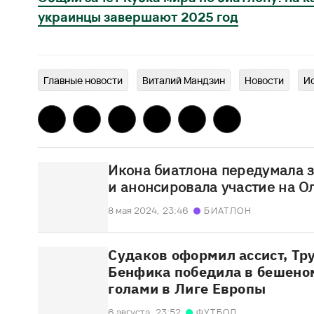
украинцы завершают 2025 год
Главныe новости
Виталий Мандзин
Новости
И
Икона биатлона передумала 
и анонсировала участие на 
8 мая 2024,
23:46
БИАТЛОН
Судаков оформил ассист, Тру
Бенфика победила в бешено
голами в Лиге Европы
6 августа,
23:52
ФУТБОЛ