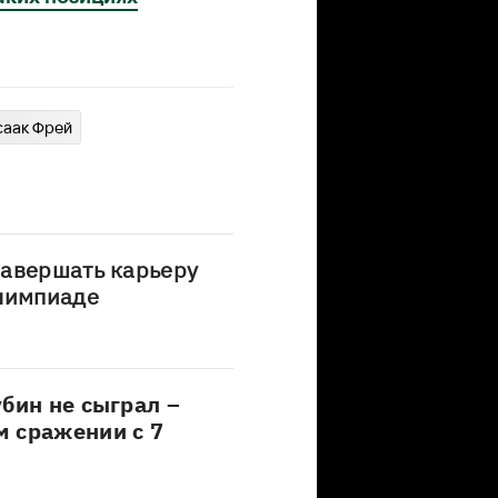
саак Фрей
завершать карьеру
Олимпиаде
бин не сыграл –
м сражении с 7