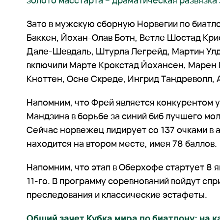
золото масстарта – драматическая развязка 
Зато в мужскую сборную Норвегии по биатл
Баккен, Йохан-Олав Ботн, Ветле Шостад Кр
Дале-Шевдаль, Штурла Легрейд, Мартин Ул
включили Марте Крокстад Йохансен, Марен 
Кноттен, Осне Скреде, Ингрид Тандреволл, 
Напомним, что Фрей является конкурентом 
Мандзина в борьбе за синий биб лучшего мо
Сейчас норвежец лидирует со 137 очками в 
находится на втором месте, имея 78 баллов.
Напомним, что этап в Оберхофе стартует 8 я
11-го. В программу соревнований войдут спр
преследования и классические эстафеты.
Общий зачет Кубка мира по биатлону: на к