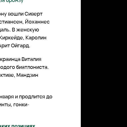
за бронзу
ону вошли
Сиверт
истиансен, Йоханнес
даль. В женскую
Киркейде, Каролин
Арит Ойгард.
украинца Виталия
лодого биатлониста.
активе, Мандзин
нваря и продлится до
инты, гонки-
аких позициях