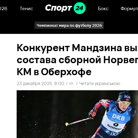
026
Тенис
Бокс
Формул
Чемпионат мира по футболу 2026
Конкурент Мандзина вы
состава сборной Норвег
КМ в Оберхофе
23 декабря 2025, 8:00
/
/
Читати українською