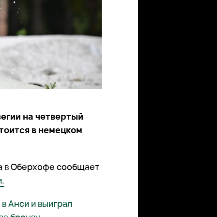
вегии на четвертый
стоится в немецком
ра в Оберхофе сообщает
.
в Анси и выиграл