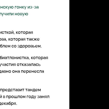
нскую гонку из-за
лучили новую
исткой, которая
ова, которая также
облем со здоровьем.
 биатлонистка, которая
участия отказалась
давно она перенесла
 представит тандем
 в прошлом году занял
декабря.