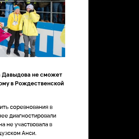
а Давыдова не сможет
ому в Рождественской
ить соревнования в
 нее диагностировали
а не участвовала в
цузском Анси.