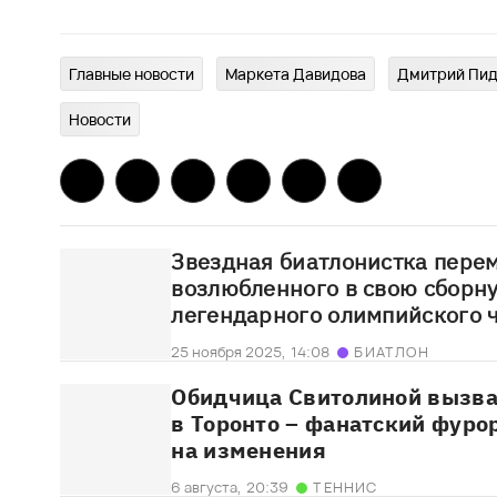
Главныe новости
Маркета Давидова
Дмитрий Пи
Новости
Звездная биатлонистка пере
возлюбленного в свою сборну
легендарного олимпийского 
25 ноября 2025,
14:08
БИАТЛОН
Обидчица Свитолиной вызва
в Торонто – фанатский фуро
на изменения
6 августа,
20:39
ТЕННИС