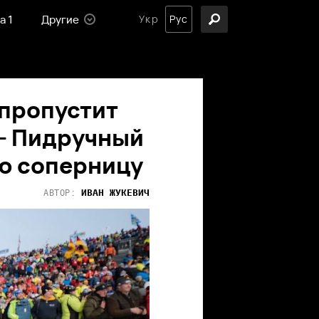
а 1
Другие
Укр
Рус
 пропустит
– Пидручный
ю соперницу
ИВАН
ЖУКЕВИЧ
АВТОР: