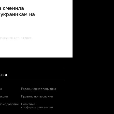
а сменила
 украинкам на
ажмите Ctrl + Enter
ЫЛКИ
ас
Редакционная политика
акция
Правила пользования
ламодателям
Политика
конфиденциальности