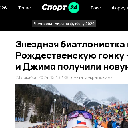
026
Тенис
Бокс
Формул
Чемпионат мира по футболу 2026
Звездная биатлонистка
Рождественскую гонку 
и Джима получили нову
23 декабря 2024, 15:13
/
/
Читати українською