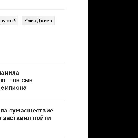
дручный
Юлия Джима
манила
ю – он сын
чемпиона
ла сумасшествие
р заставил пойти