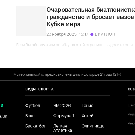
Очаровательная биатлонистк
гражданство и бросает вызов
Кубке мира
23 ноября 2025,
15:17
БИАТЛОН
Если Вы обнаружили ошибку на этой странице, выделите ее и н
Материалы сайта предназначены для лиц старше 21 года (21+)
ВИДЫ СПОРТА
СС
Футбол
ЧМ 2026
Тенис
О н
ЕЛ
Ред
Бокс
Формула 1
Хокей
4.ua
Рек
Баскетбол
Легкая
Олимпиада
Атлетика