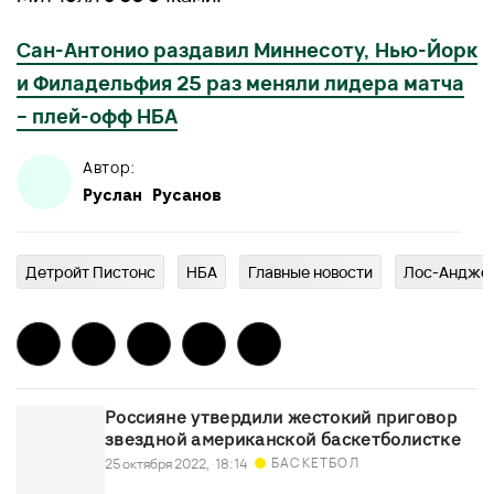
Сан-Антонио раздавил Миннесоту, Нью-Йорк
и Филадельфия 25 раз меняли лидера матча
– плей-офф НБА
Автор:
Руслан
Русанов
Детройт Пистонс
НБА
Главныe новости
Лос-Анджел
Россияне утвердили жестокий приговор
звездной американской баскетболистке
БАСКЕТБОЛ
25 октября 2022,
18:14