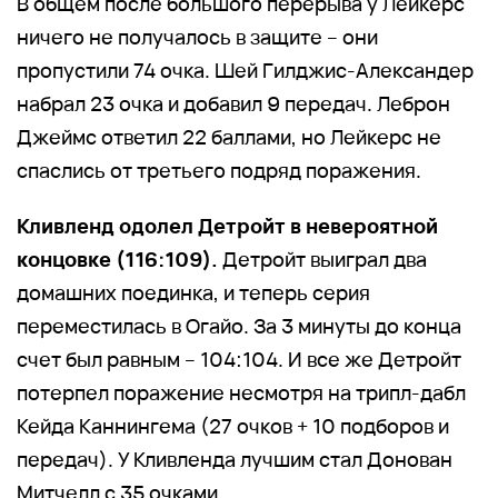
В общем после большого перерыва у Лейкерс
ничего не получалось в защите – они
пропустили 74 очка. Шей Гилджис-Александер
набрал 23 очка и добавил 9 передач. Леброн
Джеймс ответил 22 баллами, но Лейкерс не
спаслись от третьего подряд поражения.
Кливленд одолел Детройт в невероятной
концовке (116:109).
Детройт выиграл два
домашних поединка, и теперь серия
переместилась в Огайо. За 3 минуты до конца
счет был равным – 104:104. И все же Детройт
потерпел поражение несмотря на трипл-дабл
Кейда Каннингема (27 очков + 10 подборов и
передач). У Кливленда лучшим стал Донован
Митчелл с 35 очками.