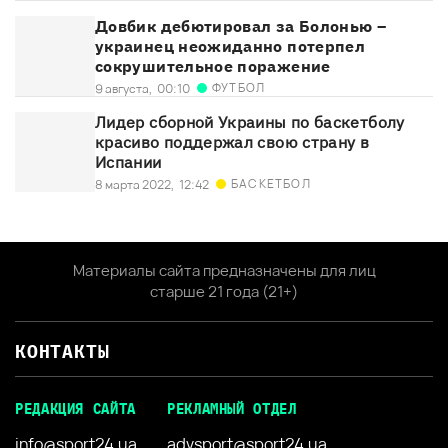
Довбик дебютировал за Болонью –
украинец неожиданно потерпел
сокрушительное поражение
ФУТБОЛ
9 августа,
00:10
Лидер сборной Украины по баскетболу
красиво поддержал свою страну в
Испании
БАСКЕТБОЛ
8 марта 2022,
12:42
Материалы сайта предназначены для лиц
старше 21 года (21+)
КОНТАКТЫ
РЕДАКЦИЯ САЙТА
РЕКЛАМНЫЙ ОТДЕЛ
info@sport24.ua
advsport@sport24.ua