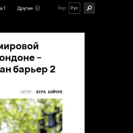
а 1
Другие
Укр
Рус
 мировой
ондоне –
ан барьер 2
ВІРА
БОЙЧУК
АВТОР: