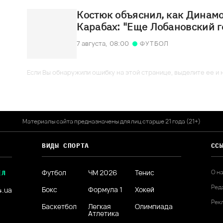
Костюк объяснил, как Динамо
Карабах: "Еще Лобановский г
7 августа,
08:00
ФУТБОЛ
Если Вы обнаружили ошибку на этой странице, выделите ее и н
Материалы сайта предназначены для лиц старше 21 года (21+)
ВИДЫ СПОРТА
СС
Футбол
ЧМ 2026
Тенис
О н
ЕЛ
Ред
Бокс
Формула 1
Хокей
4.ua
Рек
Баскетбол
Легкая
Олимпиада
Атлетика