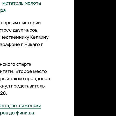
– метатель молота
ура
в первым в истории
трее двух часов.
чественнику Келвину
марафоне в Чикаго в
нского старта
таты. Второе место
торый также преодолел
мкнул представитель
28.
олта, по-пижонски
тров до финиша