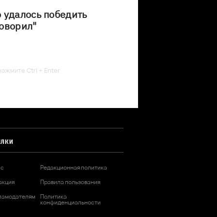
 удалось победить
оворил"
ажмите Ctrl + Enter
ЫЛКИ
ас
Редакционная политика
акция
Правила пользования
ламодателям
Политика
конфиденциальности