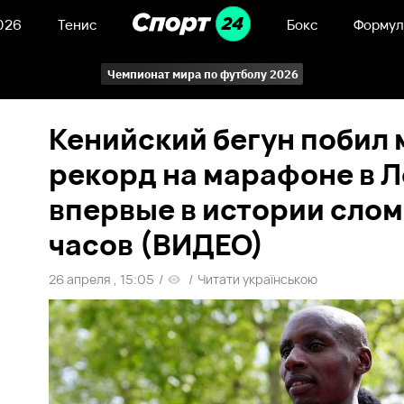
026
Тенис
Бокс
Формул
Чемпионат мира по футболу 2026
Кенийский бегун побил
рекорд на марафоне в Л
впервые в истории слом
часов (ВИДЕО)
26 апреля , 15:05
/
/
Читати українською