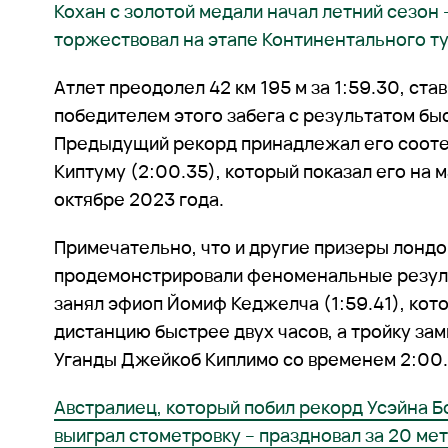
Кохан с золотой медали начал летний сезон 
торжествовал на этапе Континентального т
Атлет преодолел 42 км 195 м за 1:59.30, ста
победителем этого забега с результатом быс
Предыдущий рекорд принадлежал его сооте
Киптуму (2:00.35), который показал его на 
октябре 2023 года.
Примечательно, что и другие призеры лондо
продемонстрировали феноменальные резуль
занял эфиоп Йомиф Кеджелча (1:59.41), ко
дистанцию быстрее двух часов, а тройку за
Уганды Джейкоб Киплимо со временем 2:00.
Австралиец, который побил рекорд Усэйна Б
выиграл стометровку – праздновал за 20 ме