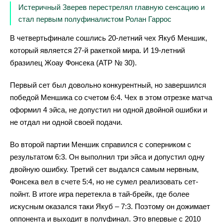
Истеричный Зверев перестрелял главную сенсацию и
стал первым полуфиналистом Ролан Гаррос
В четвертьфинале сошлись 20-летний чех Якуб Меншик,
который является 27-й ракеткой мира. И 19-летний
бразилец Жоау Фонсека (ATP № 30).
Первый сет был довольно конкурентный, но завершился
победой Меншика со счетом 6:4. Чех в этом отрезке матча
оформил 4 эйса, не допустил ни одной двойной ошибки и
не отдал ни одной своей подачи.
Во второй партии Меншик справился с соперником с
результатом 6:3. Он выполнил три эйса и допустил одну
двойную ошибку. Третий сет выдался самым нервным,
Фонсека вел в счете 5:4, но не сумел реализовать сет-
пойнт. В итоге игра перетекла в тай-брейк, где более
искусным оказался таки Якуб – 7:3. Поэтому он дожимает
оппонента и выходит в полуфинал. Это впервые с 2010