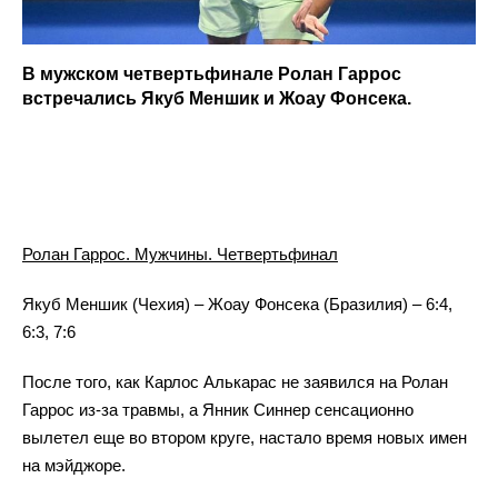
В мужском четвертьфинале Ролан Гаррос
встречались Якуб Меншик и Жоау Фонсека.
Ролан Гаррос. Мужчины. Четвертьфинал
Якуб Меншик (Чехия) – Жоау Фонсека (Бразилия) – 6:4,
6:3, 7:6
После того, как Карлос Алькарас не заявился на Ролан
Гаррос из-за травмы, а Янник Синнер сенсационно
вылетел еще во втором круге, настало время новых имен
на мэйджоре.