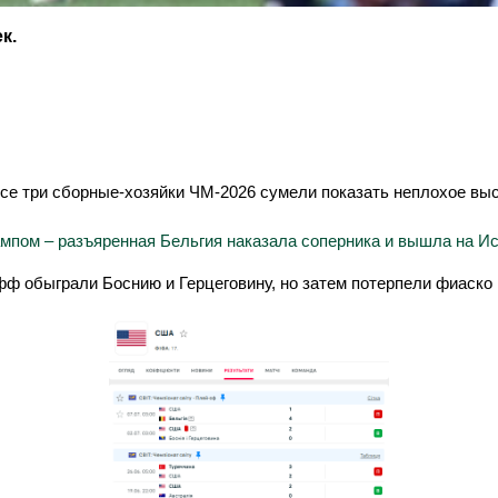
к.
е три сборные-хозяйки ЧМ-2026 сумели показать неплохое выс
мпом – разъяренная Бельгия наказала соперника и вышла на И
ф обыграли Боснию и Герцеговину, но затем потерпели фиаско в 