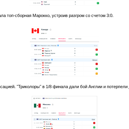
ла топ-сборная Марокко, устроив разгром со счетом 3:0.
ацией. "Триколоры" в 1/8 финала дали бой Англии и потерпели 