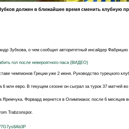
Зубков должен в ближайшее время сменить клубную пр
андр Зубкова, о чем сообщил авторитетный инсайдер Фабрицио
абить гол после невероятного паса (ВИДЕО)
таве чемпионов Греции уже 2 июня. Руководство турецкого клуба
6 млн евро. В текущем сезоне он сыграл за турок 37 матчей во в
а Яремчука. Форвард вернется в Олимпиакос после 6 месяцев в
from Trabzonspor.
om/7G7ys8Ab3P