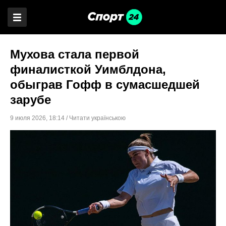
Мухова стала первой
финалисткой Уимблдона,
обыграв Гофф в сумасшедшей
зарубе
9 июля 2026
,
18:14
/
Читати українською