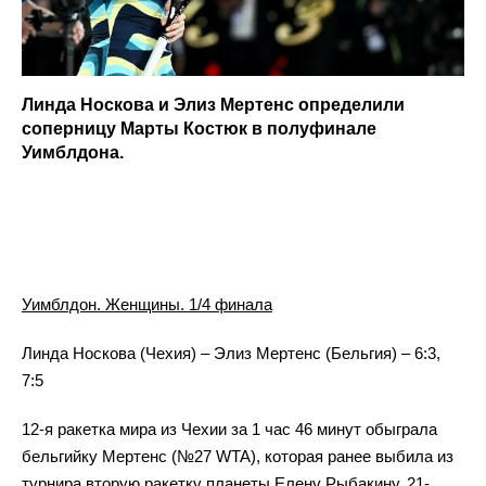
Линда Носкова и Элиз Мертенс определили
соперницу Марты Костюк в полуфинале
Уимблдона.
Уимблдон. Женщины. 1/4 финала
Линда Носкова (Чехия) – Элиз Мертенс (Бельгия) – 6:3,
7:5
12-я ракетка мира из Чехии за 1 час 46 минут обыграла
бельгийку Мертенс (№27 WTA), которая ранее выбила из
турнира вторую ракетку планеты Елену Рыбакину. 21-