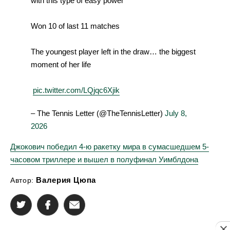
with this type of easy power
Won 10 of last 11 matches
The youngest player left in the draw… the biggest
moment of her life
️
pic.twitter.com/LQjqc6Xjik
– The Tennis Letter (@TheTennisLetter)
July 8,
2026
Джокович победил 4-ю ракетку мира в сумасшедшем 5-
часовом триллере и вышел в полуфинал Уимблдона
Валерия Цюпа
Автор: