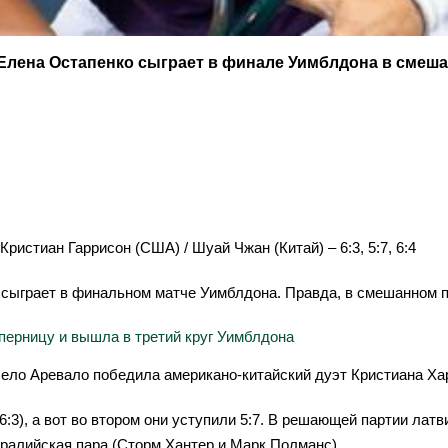
Елена Остапенко сыграет в финале Уимблдона в смеша
ристиан Гаррисон (США) / Шуай Чжан (Китай) – 6:3, 5:7, 6:4
 сыграет в финальном матче Уимблдона. Правда, в смешанном 
оперницу и вышла в третий круг Уимблдона
ело Аревало победила американо-китайский дуэт Кристиана Ха
6:3), а вот во втором они уступили 5:7. В решающей партии лат
тралийская пара (Сторм Хантер и Марк Полманс).