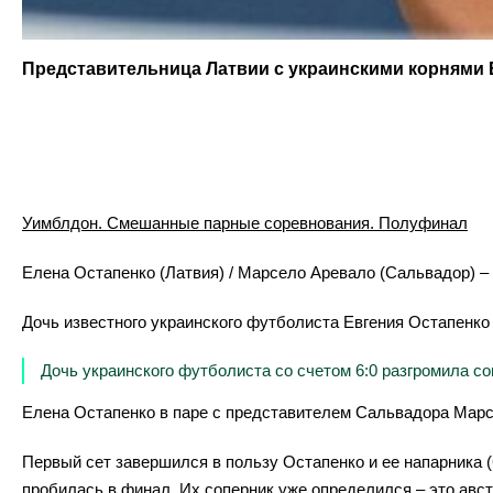
Представительница Латвии с украинскими корнями 
Уимблдон. Смешанные парные соревнования. Полуфинал
Елена Остапенко (Латвия) / Марсело Аревало (Сальвадор) – К
Дочь известного украинского футболиста Евгения Остапенко
Дочь украинского футболиста со счетом 6:0 разгромила с
Елена Остапенко в паре с представителем Сальвадора Марс
Первый сет завершился в пользу Остапенко и ее напарника (
пробилась в финал. Их соперник уже определился – это авс