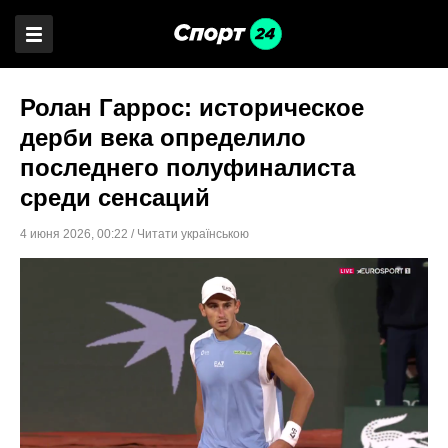
Ролан Гаррос: историческое
дерби века определило
последнего полуфиналиста
среди сенсаций
4 июня 2026
,
00:22
/
Читати українською