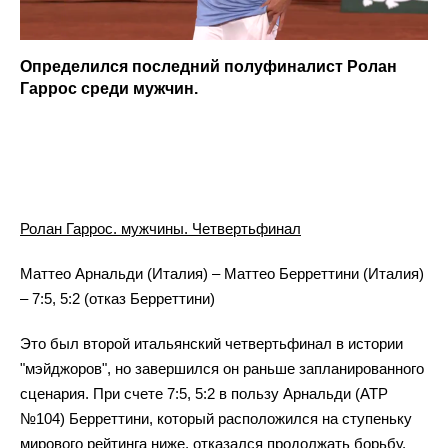
Определился последний полуфиналист Ролан
Гаррос среди мужчин.
Ролан Гаррос. мужчины. Четвертьфинал
Маттео Арнальди (Италия) – Маттео Берреттини (Италия)
– 7:5, 5:2 (отказ Берреттини)
Это был второй итальянский четвертьфинал в истории
"мэйджоров", но завершился он раньше запланированного
сценария. При счете 7:5, 5:2 в пользу Арнальди (ATP
№104) Берреттини, который расположился на ступеньку
мирового рейтинга ниже, отказался продолжать борьбу.