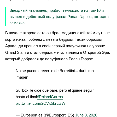
Звездный итальянец прибил теннисиста из топ-10 и
вышел в дебютный полуфинал Ролан Гаррос, где ждет
земляка
В начале второго сета он брал медицинский тайм-аут вне
корта из-за проблем с левым бедром. Таким образом
Арнальди прошел в свой первый полуфинал на уровне
Grand Slam и стал седьмым итальянцем в Открытой Эре,
который добрался до полуфинала Ролан Гаррос.
No se puede creeer lo de Berrettini... durísima
imagen
Su 'box' le dice que pare, pero él quiere seguir
hasta el final
#RolandGarros
pic.twitter.com/2CVx5krLGW
— Eurosport.es (@Eurosport_ES)
June 3, 2026