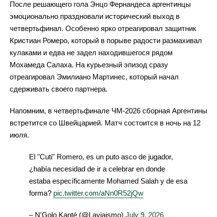
После решающего гола Энцо Фернандеса аргентинцы
эмоционально праздновали исторический выход в
четвертьфинал. Особенно ярко отреагировал защитник
Кристиан Ромеро, который в порыве радости размахивал
кулаками и едва не задел находившегося рядом
Мохамеда Салаха. На курьезный эпизод сразу
отреагировал Эмилиано Мартинес, который начал
сдерживать своего партнера.
Напомним, в четвертьфинале ЧМ-2026 сборная Аргентины
встретится со Швейцарией. Матч состоится в ночь на 12
июля.
El "Cuti" Romero, es un puto asco de jugador,
¿había necesidad de ir a celebrar en donde
estaba específicamente Mohamed Salah y de esa
forma?
pic.twitter.com/aNn0R52jQw
– N'Golo Kanté (@Laviaismo)
July 9, 2026