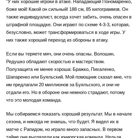
"У них хорошие игроки в атаке. Нападающий Пономаренко,
боже мой! Какой он сильный! 188 см, 85 килограммов. Он
также индивидуалист, всегда хочет забить, очень опасен в
штрафной площадке. Они играют по схеме 4-3-3, которая,
безусловно, может трансформироваться в ходе игры. У
них также хороший переход из обороны в атаку.
Если вы теряете мяч, они очень опасны. Волошин,
Редушко обладают скоростью и мастерством.
Полузащита не менее хороша: Бражко, Пихаленко,
Шапаренко или Буяльский. Мой помощник сказал мне, что
им предлагали 20 миллионов за Буяльского, и они не
отдали его. Но в обороне они немного страдают, потому
что это молодая команда.
Мы собираемся показать хороший результат. Мы в начале
сезона, и никогда не знаешь, что будет. Я видел их в
матче с Рапидом, но играло много запасных. В первом
тайме они выглядели как юниорская команда. Нельзя