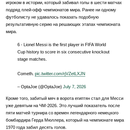
игроком в истории, который забивал голы в шести матчах
подряд плей-офф чемпионатов мира. Ранее ни одному
футболисту не удавалось показать подобную
результативную серию на решающих этапах чемпионата
мира.
6 - Lionel Messi is the first player in FIFA World
Cup history to score in six consecutive knockout
stage matches.
Cometh.
pic.twitter.com/rjVZetLXJN
– OptaJoe (@OptaJoe)
July 7, 2026
Кроме того, забитый мяч в ворота египтян стал для Месси
уже девятым на ЧМ-2026. Это лучший показатель после
пяти матчей турнира со времен легендарного немецкого
бомбардира Герда Мюллера, который на чемпионате мира
1970 года забил десять голов.