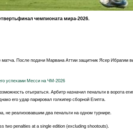
четвертьфинал чемпионата мира-2026.
е матча. После подачи Марвана Аттии защитник Ясер Ибрагим в
его успехами Месси на ЧМ-2026
зможность отыграться. Арбитр назначил пенальти в ворота ег
нако его удар парировал голкипер сборной Египта.
а, не реализовавшим два пенальти на одном турнире.
iss two penalties at a single edition (excluding shootouts).