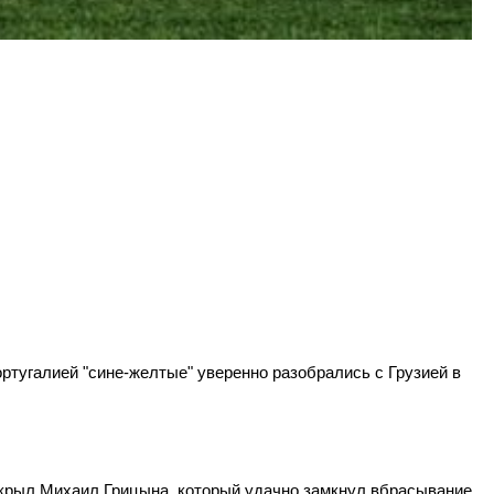
тугалией "сине-желтые" уверенно разобрались с Грузией в
открыл Михаил Грицына, который удачно замкнул вбрасывание