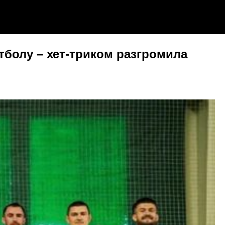
болу – хет-триком разгромила